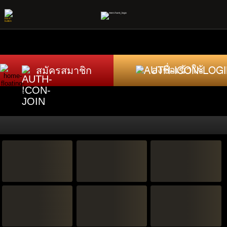
รับ
สมัครสมาชิก
ลงชื่อเข้าใช้
การ
แจ้ง
เตือน
ทันที
ด้วย
แอป
U31